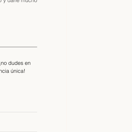
 y darle mucho 
¡no dudes en 
cia única!