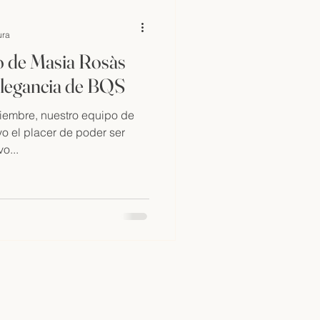
ura
co de Masia Rosàs
elegancia de BQS
iembre, nuestro equipo de
o el placer de poder ser
o...
qualityservice.com