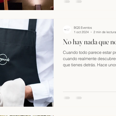
BQS Eventos
1 oct 2024
2 min de lectur
No hay nada que n
Cuando todo parece estar pr
cuando realmente descubres
que tienes detrás. Hace unos