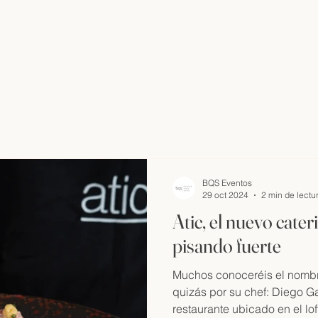
BQS Eventos
29 oct 2024
2 min de lectu
Atic, el nuevo cater
pisando fuerte
Muchos conoceréis el nombr
quizás por su chef: Diego Ga
restaurante ubicado en el loft