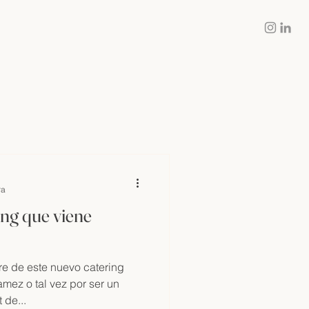
Inicio
Servicios
Contacto
Blog
ra
ing que viene
e de este nuevo catering
mez o tal vez por ser un
 de...